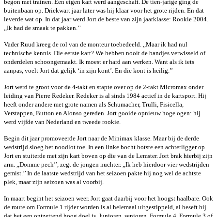
begon met trainen. Een eigen kart werd aangeschaft. De tien-jarige ging de
buitenbaan op. Driekwart jaar later was hij klaar voor het grote rijden. En dat
leverde wat op. In dat jaar werd Jort de beste van zijn jaarklasse: Rookie 2004.
,,Ik had de smaak te pakken.’’
Vader Ruud kreeg de rol van de monteur toebedeeld. ,,Maar ik had nul
technische kennis. Die eerste kart? We hebben nooit de bandjes verwisseld of
onderdelen schoongemaakt. Ik moest er hard aan werken. Want als ik iets
aanpas, voelt Jort dat gelijk ‘in zijn kont’. En die kont is heilig.’’
Jort werd te groot voor de 4-takt en stapte over op de 2-takt Micromax onder
leiding van Pierre Redeker. Redeker is al sinds 1984 actief in de kartsport. Hij
heeft onder andere met grote namen als Schumacher, Trulli, Fisicella,
Verstappen, Button en Alonso gereden. Jort gooide opnieuw hoge ogen: hij
werd vijfde van Nederland en tweede rookie.
Begin dit jaar promoveerde Jort naar de Minimax klasse. Maar bij de derde
wedstrijd sloeg het noodlot toe. In een linke bocht botste een achterligger op
Jort en stuiterde met zijn kart boven op die van de Lemster. Jort brak hierbij zijn
arm. ,,Domme pech’’, zegt de jongen nuchter. ,,Ik heb hierdoor vier wedstrijden
gemist.’’ In de laatste wedstrijd van het seizoen pakte hij nog wel de achtste
plek, maar zijn seizoen was al voorbij.
In maart begint het seizoen weer. Jort gaat daarbij voor het hoogst haalbare. Ook
de route om Formule 1 rijder worden is al helemaal uitgestippeld, al beseft hij
dat het een ontzettend hoog doel is. Junioren, senioren, Formule 4, Formule 3 of