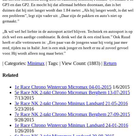
GP3 en dan GP2. En mocht hij dat allemaal hebben doorstaan, dan is het
duimen dat hij niet langer wordt dan 1.84 meter. ,,Als hij langer wordt, is dat wel
een probleem’’, legt zijn vader uit. ,,Daar zijn de pakken en auto’s niet op
gemaakt.’’
,,Ik wil wel hel liefste in de autosport actief blijven. Techniek en autosport is op
zich wel een aardige combinatie. Ik denk wel dat ik een eind kom.’’ Ook Ruud
heeft er alle vertrouwen in: ,,Een paar van de jongens waar hij vorig jaar mee
reed, rijden nu in Italië. Jort is een stuk jonger en heeft er nu al zoveel gevoel
voor. Hij wordt alleen nog maar beter.’’
|
Categories:
Minimax
|
Tags:
|
View Count: (1883)
|
Return
Related
1e Race Chrono Wintercup Micromax 04-01-2015
1/6/2015
5e Race NK 2-takt Chrono Micromax Berghem 13-07-2015
7/13/2015
3e Race NK 2-takt Chrono Minimax Landsard 21-05-2016
5/23/2016
7e Race NK 2-takt Chrono Micromax Berghem 27-09-2015
9/28/2015
1e Race Chrono Wintercup Minimax Landsard 24-01-2016
1/26/2016