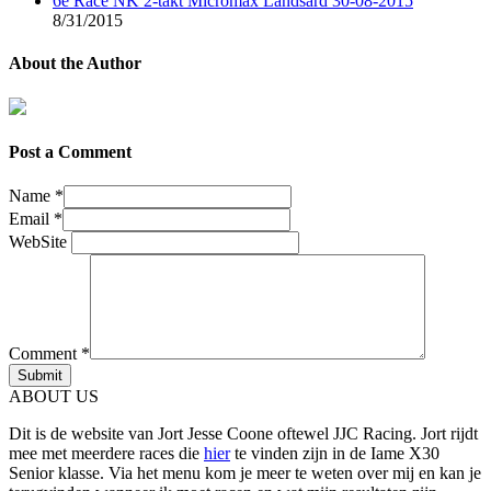
6e Race NK 2-takt Micromax Landsard 30-08-2015
8/31/2015
About the Author
Post a Comment
Name
*
Email
*
WebSite
Comment
*
ABOUT US
Dit is de website van Jort Jesse Coone oftewel JJC Racing. Jort rijdt
mee met meerdere races die
hier
te vinden zijn in de Iame X30
Senior klasse. Via het menu kom je meer te weten over mij en kan je