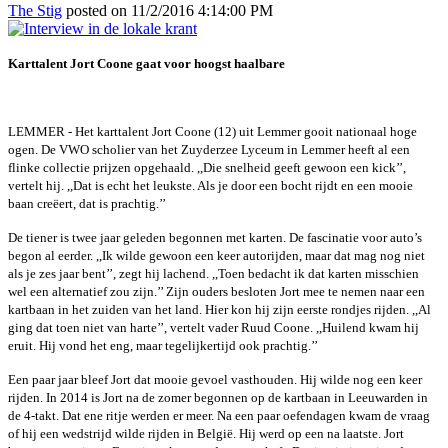
The Stig
posted on
11/2/2016 4:14:00 PM
Karttalent Jort Coone gaat voor hoogst haalbare
LEMMER - Het karttalent Jort Coone (12) uit Lemmer gooit nationaal hoge
ogen. De VWO scholier van het Zuyderzee Lyceum in Lemmer heeft al een
flinke collectie prijzen opgehaald. ,,Die snelheid geeft gewoon een kick’’,
vertelt hij. ,,Dat is echt het leukste. Als je door een bocht rijdt en een mooie
baan creëert, dat is prachtig.’’
De tiener is twee jaar geleden begonnen met karten. De fascinatie voor auto’s
begon al eerder. ,,Ik wilde gewoon een keer autorijden, maar dat mag nog niet
als je zes jaar bent’’, zegt hij lachend. ,,Toen bedacht ik dat karten misschien
wel een alternatief zou zijn.’’ Zijn ouders besloten Jort mee te nemen naar een
kartbaan in het zuiden van het land. Hier kon hij zijn eerste rondjes rijden. ,,Al
ging dat toen niet van harte’’, vertelt vader Ruud Coone. ,,Huilend kwam hij
eruit. Hij vond het eng, maar tegelijkertijd ook prachtig.’’
Een paar jaar bleef Jort dat mooie gevoel vasthouden. Hij wilde nog een keer
rijden. In 2014 is Jort na de zomer begonnen op de kartbaan in Leeuwarden in
de 4-takt. Dat ene ritje werden er meer. Na een paar oefendagen kwam de vraag
of hij een wedstrijd wilde rijden in België. Hij werd op een na laatste. Jort