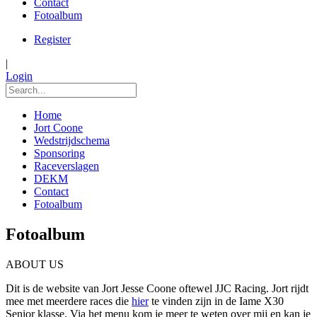
Contact
Fotoalbum
Register
|
Login
Home
Jort Coone
Wedstrijdschema
Sponsoring
Raceverslagen
DEKM
Contact
Fotoalbum
Fotoalbum
ABOUT US
Dit is de website van Jort Jesse Coone oftewel JJC Racing. Jort rijdt
mee met meerdere races die
hier
te vinden zijn in de Iame X30
Senior klasse. Via het menu kom je meer te weten over mij en kan je